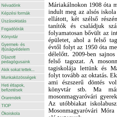
Máriakálnokon 1908 óta m
Névadónk
indult meg az alsós iskola
Képzési formák
ellátott, két szélső rész
Úszásoktatás
tanítók és családjuk szá
Fogadóórák
folyamatosan bővült az i
Könyvtár
épületet, ahol a felső ta
Gyermek- és
évtől folyt az 1950 óta meg
ifjúságvédelem
délelőtt. 2009-ben sajno
Díjazott
felső tagozat. A mosonm
pedagógusaink
tagiskolája lettünk és M
Akik sokat tettek...
folyt tovább az oktatás. Ek
Munkaközösségek
ami észszerű döntés volt
Heti étlapok,
könyvtár stb. Ma má
befizetések
mosonmagyaróvári gyerek
Órarendek
Az utóbbiakat iskolabusz
TIOP
Mosonmagyaróvári Móra F
Ökoiskola