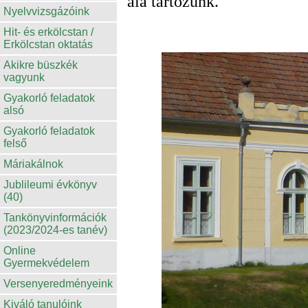
alá tartozunk.
Nyelvvizsgázóink
Hit- és erkölcstan /
Erkölcstan oktatás
Akikre büszkék
vagyunk
Gyakorló feladatok
alsó
Gyakorló feladatok
felső
Máriakálnok
Jublileumi évkönyv
(40)
Tankönyvinformációk
(2023/2024-es tanév)
Online
Gyermekvédelem
Versenyeredményeink
Kiváló tanulóink